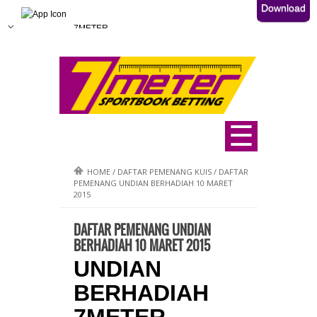
Download
×
7METER
Download 7METER Untuk Android
☰
HOME
/
DAFTAR PEMENANG KUIS
/
DAFTAR
PEMENANG UNDIAN BERHADIAH 10 MARET
2015
DAFTAR PEMENANG UNDIAN
BERHADIAH 10 MARET 2015
UNDIAN
BERHADIAH