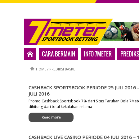
CARA BERMAIN
INFO 7METER
PREDIKS
HOME
/
PREDIKSI BASKET
CASHBACK SPORTSBOOK PERIODE 25 JULI 2016 –
JULI 2016
Promo Cashback Sportsbook 7% dari Situs Taruhan Bola 7Met
dihitung dari total kekalahan selama
Read more
CASHBACK LIVE CASINO PERIODE 04 JULI 2016 – 1