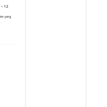
– 12
ter yang