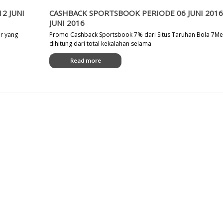
12 JUNI
CASHBACK SPORTSBOOK PERIODE 06 JUNI 2016 
JUNI 2016
r yang
Promo Cashback Sportsbook 7% dari Situs Taruhan Bola 7Me
dihitung dari total kekalahan selama
Read more