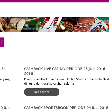
I
 31
CASHBACK LIVE CASINO PERIODE 25 JULI 2016 – 
2016
er yang
Promo Cashback Live Casino 5% dari Situs Taruhan Bola 7Me
dihitung dari total kekalahan selama
Read more
0 JULI
CASHBACK SPORTSBOOK PERIODE 04 JULI 2016 