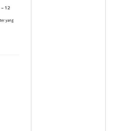
– 12
ter yang