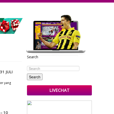
Search
31 JULI
ter yang
LIVECHAT
– 10