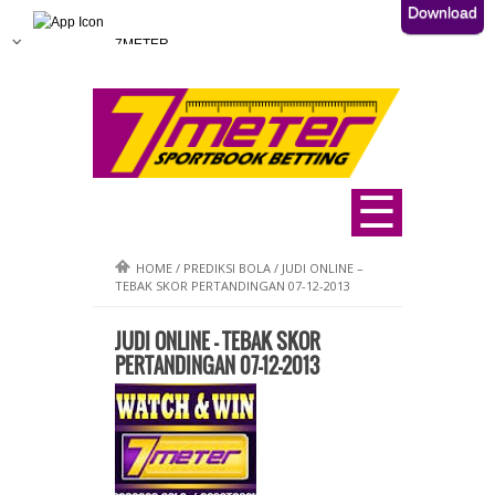
Download
×
7METER
Download 7METER Untuk Android
☰
HOME
/
PREDIKSI BOLA
/
JUDI ONLINE –
TEBAK SKOR PERTANDINGAN 07-12-2013
JUDI ONLINE – TEBAK SKOR
PERTANDINGAN 07-12-2013