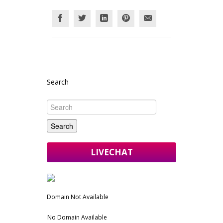
Search
LIVECHAT
Domain Not Available
No Domain Available