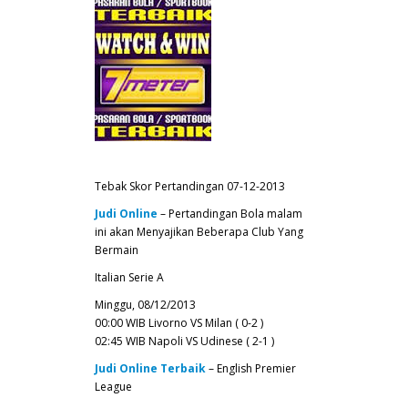
Tebak Skor Pertandingan 07-12-2013
Judi Online
– Pertandingan Bola malam
ini akan Menyajikan Beberapa Club Yang
Bermain
Italian Serie A
Minggu, 08/12/2013
00:00 WIB Livorno VS Milan ( 0-2 )
02:45 WIB Napoli VS Udinese ( 2-1 )
Judi Online Terbaik
– English Premier
League