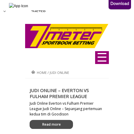
Download
×
7METER
Download 7METER Untuk Android
☰
HOME
/
JUDI ONLINE
JUDI ONLINE – EVERTON VS
FULHAM PREMIER LEAGUE
Judi Online Everton vs Fulham Premier
League Judi Online – Sepanjang pertemuan
kedua tim di Goodison
Read more