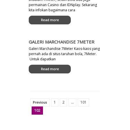
permainan Casino dan IDNplay. Sekarang
kita infokan bagaimana cara
Read more
GALERI MARCHANDISE 7METER
Galeri Marchandise 7Meter Kaos-kaos yang
pernah ada di situs taruhan bola, 7Meter.
Untuk dapatkan
Read more
1
2
…
101
Previous
102