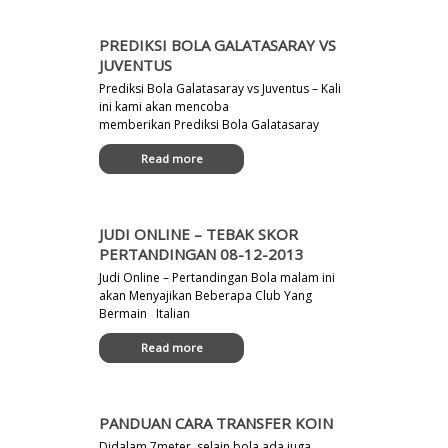
PREDIKSI BOLA GALATASARAY VS
JUVENTUS
Prediksi Bola Galatasaray vs Juventus – Kali
ini kami akan mencoba
memberikan Prediksi Bola Galatasaray
Read more
JUDI ONLINE – TEBAK SKOR
PERTANDINGAN 08-12-2013
Judi Online – Pertandingan Bola malam ini
akan Menyajikan Beberapa Club Yang
Bermain Italian
Read more
PANDUAN CARA TRANSFER KOIN
Didalam 7meter, selain bola ada juga