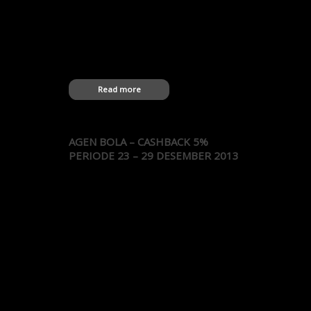
Manchester City 3-0 Swansea City
04.05.2013 PR Swansea City 0-0 Manchester
City 27.10.2012 PR Manchester City 1-0
Swansea City 11.03.2012 PR Swansea City 1-
0 Manchester City 16.08.2011 PR
Manchester City 4-0 Swansea…
Read more
AGEN BOLA – CASHBACK 5%
PERIODE 23 – 29 DESEMBER 2013
Agen Bola XAZ19780529
—————————- -1 XAZ1mo1moh
—————————- -9 XAZABAH99
—————————- -15 XAZabgtua
—————————- -785 XAZABHIE21
—————————- -65 XAZabietyo
—————————- -7 XAZacong86
—————————- -3 XAZADEJR5
—————————- -5 XAZadelia
—————————- -11 XAZadi83
—————————- -8 XAZadidas
—————————- -3 XAZadidaya