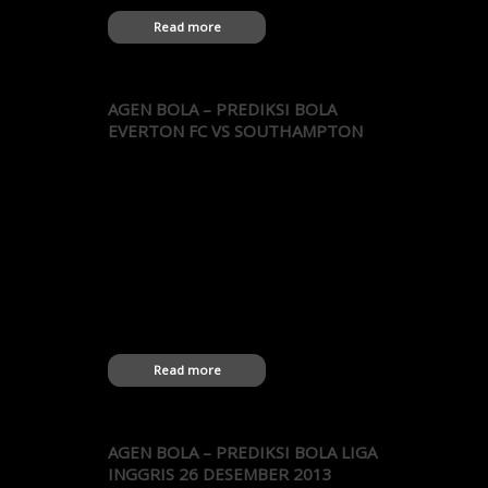
Read more
AGEN BOLA – PREDIKSI BOLA
EVERTON FC VS SOUTHAMPTON
Agen Bola – Prediksi Everton FC vs
Southampton Statistik 5 pertandingan
terakhir antara Everton FC vs Southampton
oleh Agen Bola Terbaik: 22.01.2013 PR
Southampton 0-0 Everton FC 29.09.2012 PR
Everton FC 3-1 Southampton 07.02.2005 PR
Southampton 2-2 Everton FC 17.10.2004 PR
Everton FC 1-0 Southampton 21.02.2004 PR
Southampton 3-3 Everton FC 19.10.2003 PR
Everton FC 0-0…
Read more
AGEN BOLA – PREDIKSI BOLA LIGA
INGGRIS 26 DESEMBER 2013