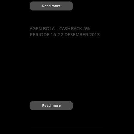
Read more
AGEN BOLA – CASHBACK 5%
PERIODE 16-22 DESEMBER 2013
Agen Bola XAZ19780529 3 XAZ1mo1moh
14 XAZ5uc1 5 XAZaaboooy 1 XAZABHIE21 9
XAZachmad 26 XAZacik87 6 XAZADEJR5 5
XAZadelia 5 XAZadi83 42 XAZadidas 11
XAZadidaya 15 XAZadistya 39 XAZadri2013
4 XAZadrianoe 4 XAZadul22 35
XAZaeb1133443 42 XAZafawww 1
XAZAGOENKBK 15 XAZagtea46 11
XAZagus69 8 XAZagusnf 10 XAZajo15 10
XAZakbarr 1 XAZakew11 2 XAZaldicroco 5
XAZALPIA…
Read more