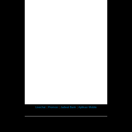
Livechat
|
Promosi
|
Jadwal Bank
|
Aplikasi Mobile
Copyright 7Meter.biz | All Rights Reserved.