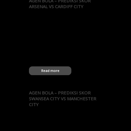
AGEN BOLA – PREDIKSI SKOR
ARSENAL VS CARDIFF CITY
Agen Bola – Prediksi Arsenal vs Cardiff City 4
pertandingan terakhir antara Arsenal vs
Cardiff City oleh Agen Bola Terbaik:
30.11.2013 PR Cardiff City 0-3 Arsenal
17.02.2009 Cup Arsenal 4-0 Cardiff City
25.01.2009 Cup Cardiff City 0-0 Arsenal
07.01.2006 Cup Arsenal 2-1 Cardiff City 5
pertandingan terkahir Arsenal: 29.12.2013
PR Newcastle Utd 0-1 Arsenal 26.12.2013
PR…
Read more
AGEN BOLA – PREDIKSI SKOR
SWANSEA CITY VS MANCHESTER
CITY
Agen Bola – Prediksi Swansea City vs
Manchester City 5 pertandingan terakhir
antara Swansea City vs Manchester City oleh
Agen Bola Terbaik: 01.12.2013 PR