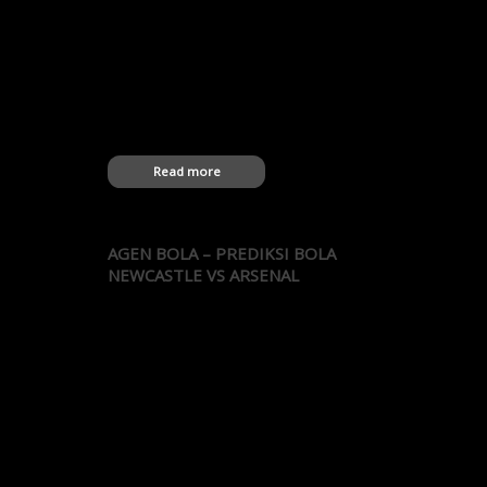
—————————- -11 XAZadistya
—————————- -18 XAZadrianoe
—————————- -4 XAZadul22
—————————- -18 XAZaeb1133443
—————————- -2 XAZaem23
—————————- -3 XAZagtea46
—————————-…
Read more
AGEN BOLA – PREDIKSI BOLA
NEWCASTLE VS ARSENAL
Agen Bola – Prediksi Newcastle United vs
Arsenal Statistik 5 pertandingan terakhir
antara Newcastle United vs Arsenal oleh
Agen Bola Terbaik: 19.05.2013 PR
Newcastle Utd 0-1 Arsenal 30.12.2012 PR
Arsenal 7-3 Newcastle Utd 13.03.2012 PR
Arsenal 2-1 Newcastle Utd 13.08.2011 PR
Newcastle Utd 0-0 Arsenal 05.02.2011 PR
Newcastle Utd 4-4 Arsenal 07.11.2010 PR
Arsenal 0-1…