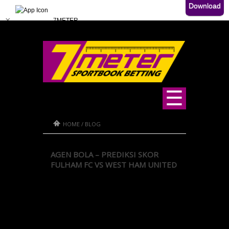
Download
×
7METER
Download 7METER Untuk Android
☰
HOME
/
BLOG
AGEN BOLA – PREDIKSI SKOR
FULHAM FC VS WEST HAM UNITED
Agen Bola – Prediksi Skor Fulham FC vs West
Ham United 5 pertandingan terakhir antara
Fulham FC vs West Ham United oleh Agen
Bola Terbaik: 30.11.2013 PR West Ham 3-0
Fulham FC 31.01.2013 PR Fulham FC 3-1
West Ham 01.09.2012 PR West Ham 3-0