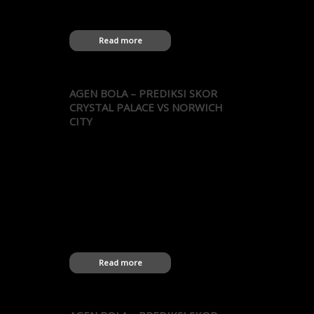
Fulham FC 26.12.2010 PR Fulham FC 1-3
West Ham 02.10.2010 PR West Ham…
Read more
AGEN BOLA – PREDIKSI SKOR
CRYSTAL PALACE VS NORWICH
CITY
Agen Bola – Prediksi Skor Crystal Palace vs
Norwich City 5 pertandingan terakhir antara
Crystal Palace vs Norwich City oleh Agen
Bola Terbaik: 30.11.2013 PR Norwich City 1-
0 Crystal Palace 27.07.2011 CF Crystal
Palace 1-0 Norwich City 29.01.2011 LCh
Crystal Palace 0-0 Norwich City 20.10.2010
LCh Norwich City 1-2 Crystal Palace
29.07.2009 CF Crystal Palace 0-1…
Read more