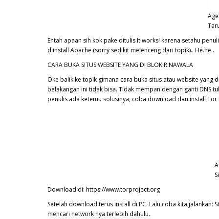
Agen
Tar
Entah apaan sih kok pake ditulis It works! karena setahu penu
diinstall Apache (sorry sedikit melenceng dari topik).. He.he..
CARA BUKA SITUS WEBSITE YANG DI BLOKIR NAWALA
Oke balik ke topik gimana cara buka situs atau website yang
belakangan ini tidak bisa. Tidak mempan dengan ganti DNS tuh
penulis ada ketemu solusinya, coba download dan install Tor
A
S
Download di: https://www.torproject.org
Setelah download terus install di PC. Lalu coba kita jalanka
mencari network nya terlebih dahulu.