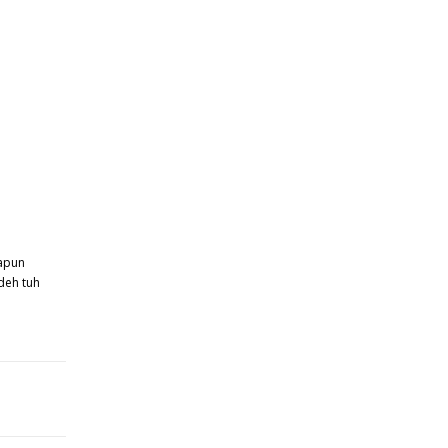
papun
 deh tuh