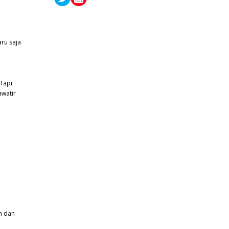
aru saja
 Tapi
awatir
an dan