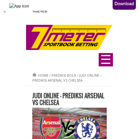
Download
×
7METER
Download 7METER Untuk Android
☰
HOME
/
PREDIKSI BOLA
/
JUDI ONLINE –
PREDIKSI ARSENAL VS CHELSEA
JUDI ONLINE – PREDIKSI ARSENAL
VS CHELSEA