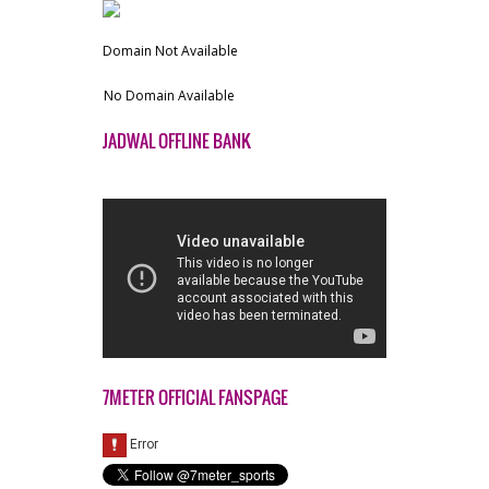
Domain Not Available
No Domain Available
JADWAL OFFLINE BANK
7METER OFFICIAL FANSPAGE